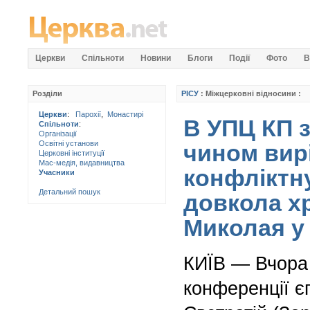
Церкви
Спільноти
Новини
Блоги
Події
Фото
В
Розділи
РІСУ
: Міжцерковні відносини :
Церкви
:
Парохії
,
Монастирі
В УПЦ КП 
Спільноти
:
Організації
Освітні установи
чином вир
Церковні інституції
Мас-медія, видавництва
конфліктн
Учасники
Детальний пошук
довкола х
Миколая у
КИЇВ — Вчора 
конференції є