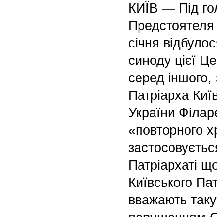
КИЇВ — Під г
Предстоятеля
січня відбулос
синоду цієї Ц
серед іншого,
Патріарха Київ
України Філар
«повторного х
застосовуєтьс
Патріархаті щ
Київського Па
вважають таку