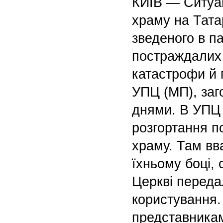
КИЇВ — Ситуа
храму на Тата
зведеного в п
постраждалих 
катастрофи й 
УПЦ (МП), заг
днями. В УПЦ 
розгортання п
храму. Там вв
їхньому боці, 
Церкві переда
користування.
представника