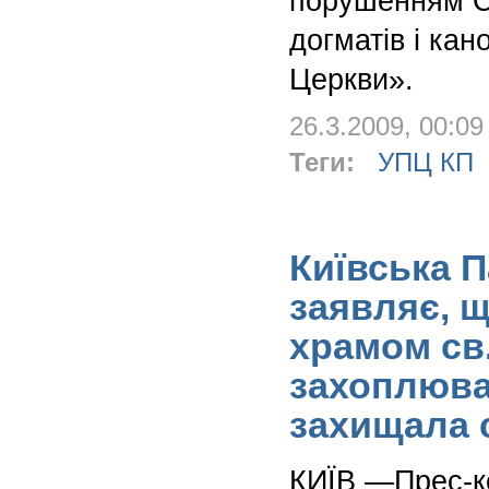
порушенням С
догматів і кан
Церкви».
26.3.2009, 00:09
Теги:
УПЦ КП
Київська П
заявляє, щ
храмом св
захоплюва
захищала 
КИЇВ —Прес-к