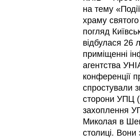
на тему «Поді
храму святого
погляд Київсь
відбулася 26 л
приміщенні ін
агентства УНІ
конференції 
спростували з
сторони УПЦ 
захоплення У
Миколая в Шев
столиці. Вони