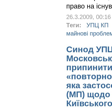
право на існу
26.3.2009, 00:16
Теги:
УПЦ КП
майнові пробле
Синод УПЦ
Московськ
припинити
«повторно
яка засто
(МП) щодо
Київського