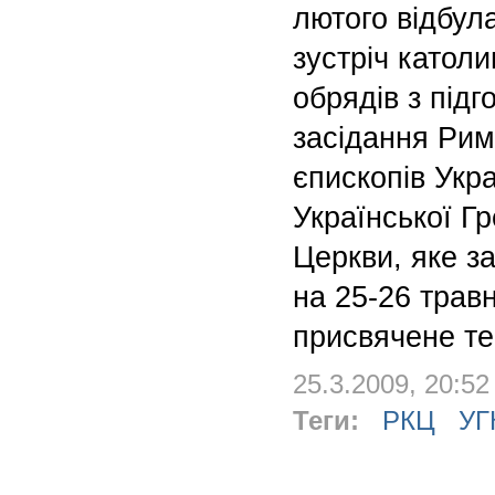
лютого відбул
зустріч католи
обрядів з підг
засідання Рим
єпископів Укра
Української Г
Церкви, яке з
на 25-26 трав
присвячене тем
25.3.2009, 20:52
Теги:
РКЦ
УГ