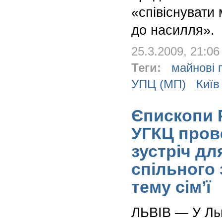
«співіснувати 
до насилля».
25.3.2009, 21:06
Теги:
майнові 
УПЦ (МП)
Київ
Єпископи Р
УГКЦ пров
зустріч дл
спільного 
тему сім’ї
ЛЬВІВ — У Льв