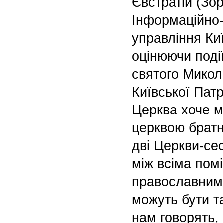
Євстратій (Зор
Інформаційно
управління Киї
оцінюючи поді
святого Микола
Київської Патр
Церква хоче м
церквою братн
дві Церкви-сес
між всіма пом
православним
можуть бути та
нам говорять,