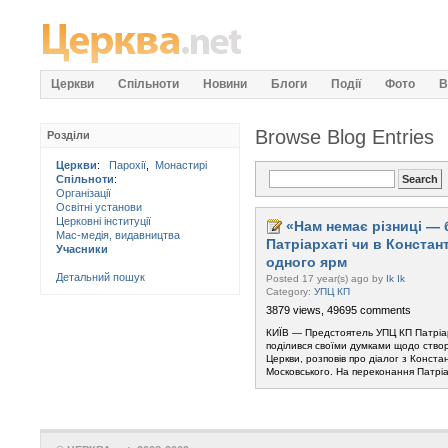
Церкви
Спільноти
Новини
Блоги
Події
Фото
В
Browse Blog Entries
Розділи
Церкви
:
Парохії
,
Монастирі
Спільноти
:
Організації
Освітні установи
Церковні інституції
«Нам немає різниці —
Мас-медія, видавництва
Патріархаті чи в Конста
Учасники
одного ярм
Детальний пошук
Posted 17 year(s) ago by
Ik Ik
Category:
УПЦ КП
3879 views, 49695 comments
КИЇВ — Предстоятель УПЦ КП Патріар
поділився своїми думками щодо створ
Церкви, розповів про діалог з Конст
Московського. На переконання Патрі