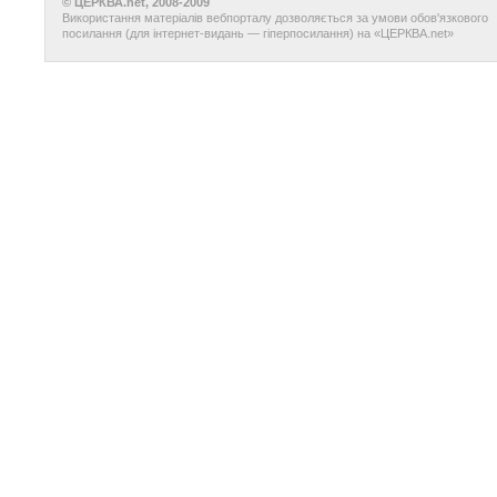
© ЦЕРКВА.net, 2008-2009
Використання матеріалів вебпорталу дозволяється за умови обов'язкового
посилання (для інтернет-видань — гіперпосилання) на «ЦЕРКВА.net»