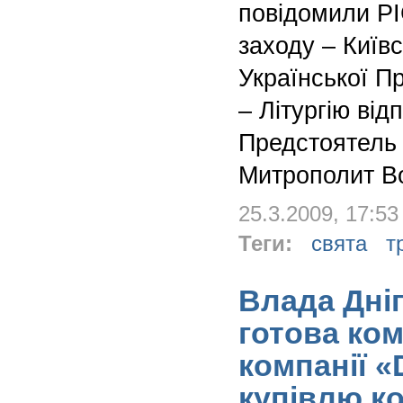
повідомили РІ
заходу – Київ
Української П
– Літургію від
Предстоятель 
Митрополит В
25.3.2009, 17:53
Теги:
свята
т
Влада Дні
готова ко
компанії «
купівлю ко