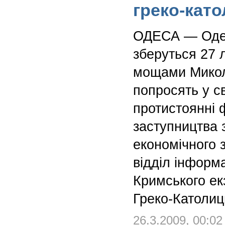
греко-кат
ОДЕСА — Одес
зберуться 27 
мощами Микол
попросять у с
протистоянні ф
заступництва 
економічного 
відділ інформ
Кримського ек
Греко-Католиц
26.3.2009, 00:02