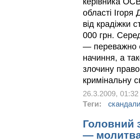
керівника ОС
області Ігоря 
від крадіжки с
000 грн. Сере
— переважно 
начиння, а та
злочину прав
кримінальну с
26.3.2009, 01:32
Теги:
скандал
Головний з
— молитва