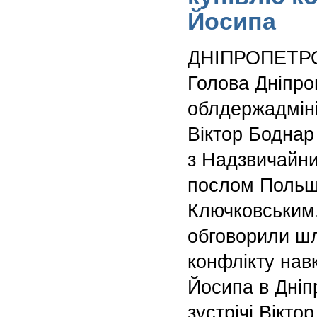
Йосипа
ДНІПРОПЕТР
Голова Дніпро
облдержадміні
Віктор Боднар
з Надзвичайн
послом Польщі
Ключковським
обговорили ш
конфлікту нав
Йосипа в Дніп
зустрічі Вікто