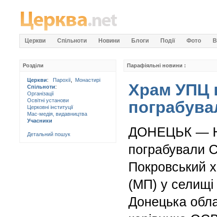
Церкви
Спільноти
Новини
Блоги
Події
Фото
В
Розділи
Парафіяльні новини :
Церкви
:
Парохії
,
Монастирі
Храм УПЦ 
Спільноти
:
Організації
Освітні установи
пограбувал
Церковні інституції
Мас-медія, видавництва
Учасники
ДОНЕЦЬК — Н
Детальний пошук
пограбували С
Покровський 
(МП) у селищі
Донецька обла