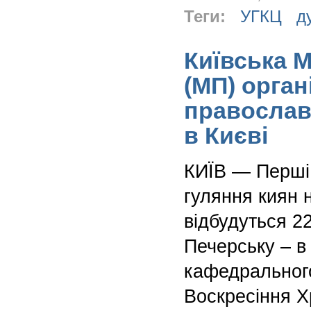
Теги:
УГКЦ
д
Київська 
(МП) орган
правосла
в Києві
КИЇВ — Перші 
гуляння киян 
відбудуться 2
Печерську – в
кафедральног
Воскресіння Х