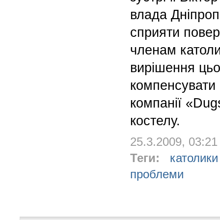
влада Дніпроп
сприяти пове
членам католи
вирішення цьо
компенсувати 
компанії «Dugs
костелу.
25.3.2009, 03:21
Теги:
католики
проблеми